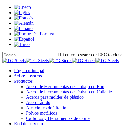
Skip
to
main
content
Hit enter to search or ESC to close
Close
Search
search
Menu
Página principal
Sobre nosotros
Productos
Acero de Herramientas de Trabajo en Frío
Acero de Herramientas de Trabajo en Caliente
Aceros para moldes de plástico
Acero rápido
Aleaciones de Titanio
Polvos metálicos
Carburos y Herramientas de Corte
Red de servicio