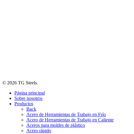
© 2026 TG Steels.
Close
Página principal
Menu
Sobre nosotros
Productos
Back
Acero de Herramientas de Trabajo en Frío
Acero de Herramientas de Trabajo en Caliente
Aceros para moldes de plástico
Acero rápido