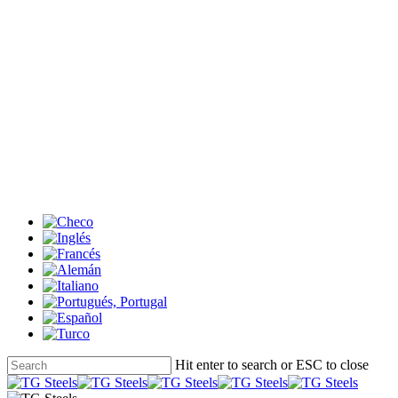
Skip
to
main
content
Hit enter to search or ESC to close
Close
Search
search
Menu