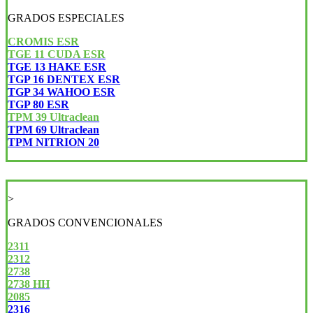
GRADOS ESPECIALES
CROMIS ESR
TGE 11 CUDA ESR
TGE 13 HAKE ESR
TGP 16 DENTEX ESR
TGP 34 WAHOO ESR
TGP 80 ESR
TPM 39 Ultraclean
TPM 69 Ultraclean
TPM NITRION 20
>
GRADOS CONVENCIONALES
2311
2312
2738
2738 HH
2085
2316