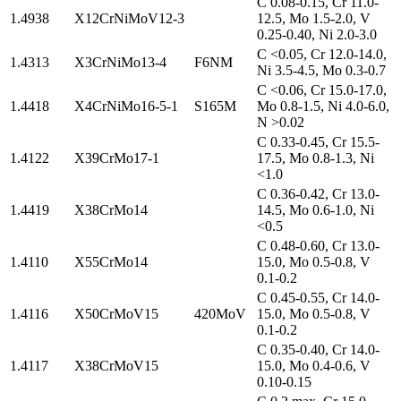
C 0.08-0.15, Cr 11.0-
1.4938
X12CrNiMoV12-3
12.5, Mo 1.5-2.0, V
0.25-0.40, Ni 2.0-3.0
C <0.05, Cr 12.0-14.0,
1.4313
X3CrNiMo13-4
F6NM
Ni 3.5-4.5, Mo 0.3-0.7
C <0.06, Cr 15.0-17.0,
1.4418
X4CrNiMo16-5-1
S165M
Mo 0.8-1.5, Ni 4.0-6.0,
N >0.02
C 0.33-0.45, Cr 15.5-
1.4122
X39CrMo17-1
17.5, Mo 0.8-1.3, Ni
<1.0
C 0.36-0.42, Cr 13.0-
1.4419
X38CrMo14
14.5, Mo 0.6-1.0, Ni
<0.5
C 0.48-0.60, Cr 13.0-
1.4110
X55CrMo14
15.0, Mo 0.5-0.8, V
0.1-0.2
C 0.45-0.55, Cr 14.0-
1.4116
X50CrMoV15
420MoV
15.0, Mo 0.5-0.8, V
0.1-0.2
C 0.35-0.40, Cr 14.0-
1.4117
X38CrMoV15
15.0, Mo 0.4-0.6, V
0.10-0.15