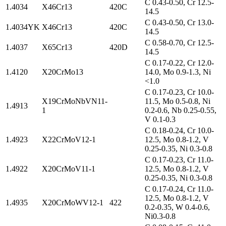
C 0.43-0.50, Cr 12.5-
1.4034
X46Cr13
420C
14.5
C 0.43-0.50, Cr 13.0-
1.4034YK
X46Cr13
420C
14.5
C 0.58-0.70, Cr 12.5-
1.4037
X65Cr13
420D
14.5
C 0.17-0.22, Cr 12.0-
1.4120
X20CrMo13
14.0, Mo 0.9-1.3, Ni
<1.0
C 0.17-0.23, Cr 10.0-
X19CrMoNbVN11-
11.5, Mo 0.5-0.8, Ni
1.4913
1
0.2-0.6, Nb 0.25-0.55,
V 0.1-0.3
C 0.18-0.24, Cr 10.0-
1.4923
X22CrMoV12-1
12.5, Mo 0.8-1.2, V
0.25-0.35, Ni 0.3-0.8
C 0.17-0.23, Cr 11.0-
1.4922
X20CrMoV11-1
12.5, Mo 0.8-1.2, V
0.25-0.35, Ni 0.3-0.8
C 0.17-0.24, Cr 11.0-
12.5, Mo 0.8-1.2, V
1.4935
X20CrMoWV12-1
422
0.2-0.35, W 0.4-0.6,
Ni0.3-0.8