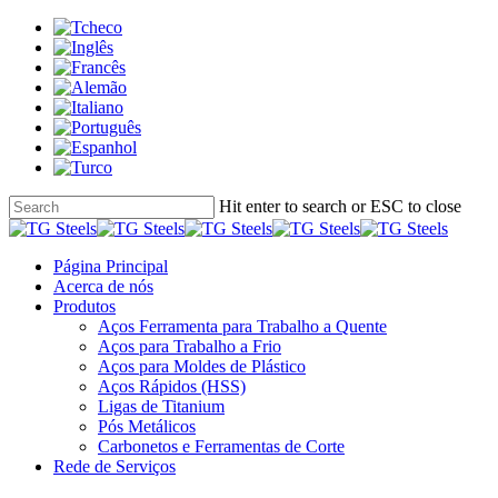
Skip
to
main
content
Hit enter to search or ESC to close
Close
Search
search
Menu
Página Principal
Acerca de nós
Produtos
Aços Ferramenta para Trabalho a Quente
Aços para Trabalho a Frio
Aços para Moldes de Plástico
Aços Rápidos (HSS)
Ligas de Titanium
Pós Metálicos
Carbonetos e Ferramentas de Corte
Rede de Serviços