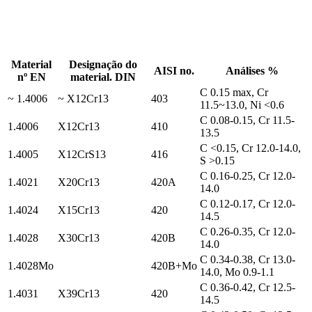
Material
Designação do
AISI no.
Análises %
nº EN
material. DIN
C 0.15 max, Cr
~ 1.4006
~ X12Cr13
403
11.5~13.0, Ni <0.6
C 0.08-0.15, Cr 11.5-
1.4006
X12Cr13
410
13.5
C <0.15, Cr 12.0-14.0,
1.4005
X12CrS13
416
S >0.15
C 0.16-0.25, Cr 12.0-
1.4021
X20Cr13
420A
14.0
C 0.12-0.17, Cr 12.0-
1.4024
X15Cr13
420
14.5
C 0.26-0.35, Cr 12.0-
1.4028
X30Cr13
420B
14.0
C 0.34-0.38, Cr 13.0-
1.4028Mo
420B+Mo
14.0, Mo 0.9-1.1
C 0.36-0.42, Cr 12.5-
1.4031
X39Cr13
420
14.5