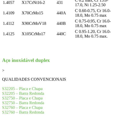
C 0.2 max, Cr 15.0-
1.4057
X17CrNi16-2
431
17.0, Ni 1.25-2.50
C 0.60-0.75, Cr 16.0-
1.4109
X70CrMo15
440A
18.0, Mo 0.75 max
C 0.75-0.95, Cr 16.0-
1.4112
X90CrMoV18
440B
18.0, Mo 0.75 max
C 0.95-1.20, Cr 16.0-
1.4125
X105CrMo17
440C
18.0, Mo 0.75 max.
Aço inoxidável duplex
>
QUALIDADES CONVENCIONAIS
S32205 – Placa e Chapa
S32205 – Barra Redonda
S32750 – Placa e Chapa
S32750 – Barra Redonda
S32760 – Placa e Chapa
S32760 – Barra Redonda