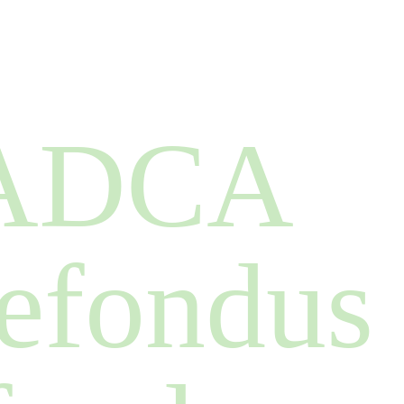
NADCA
refondus