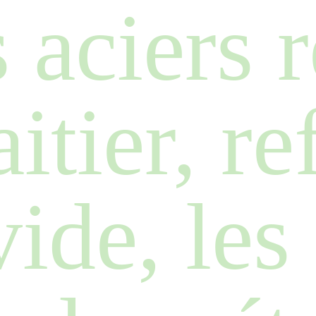
s aciers 
aitier, r
ide, les