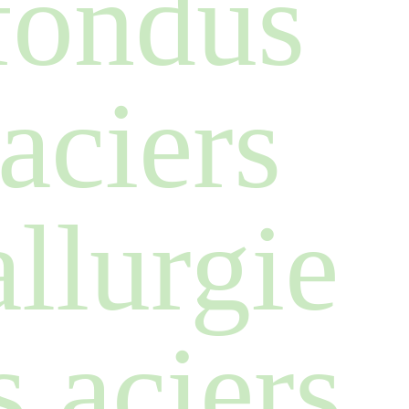
efondus
 aciers
allurgie
s aciers