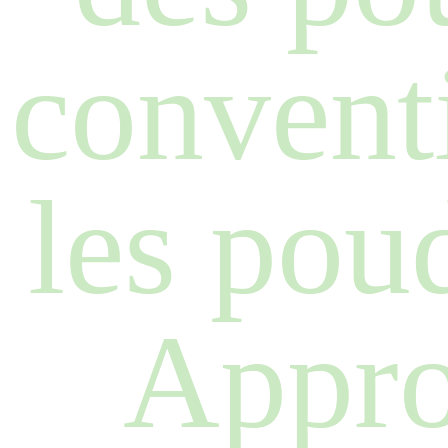
convent
les pou
Appr