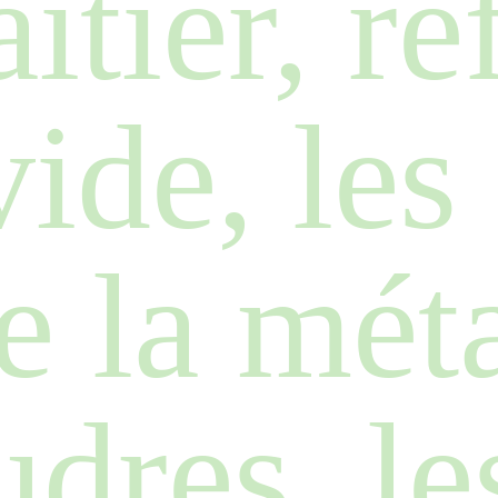
aitier, r
ide, les
e la mét
dres, le