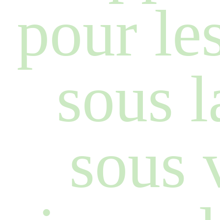
pour le
sous l
sous v