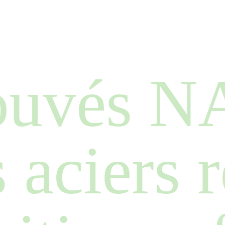
ouvés 
s aciers 