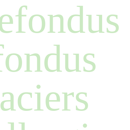
refondus
efondus
 aciers