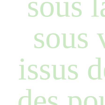
sous l
sous v
issus d
des pou