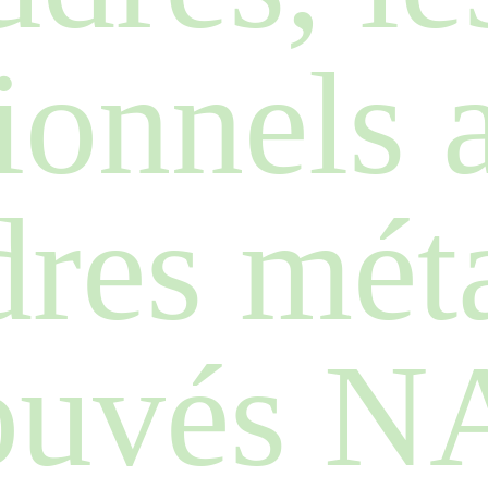
ionnels a
dres méta
ouvés 