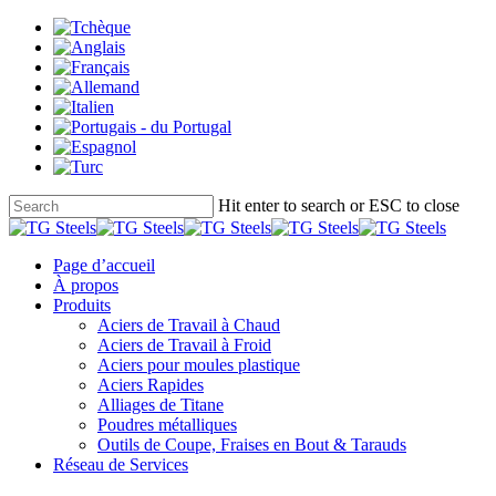
Skip
to
main
content
Hit enter to search or ESC to close
Close
Search
search
Menu
Page d’accueil
À propos
Produits
Aciers de Travail à Chaud
Aciers de Travail à Froid
Aciers pour moules plastique
Aciers Rapides
Alliages de Titane
Poudres métalliques
Outils de Coupe, Fraises en Bout & Tarauds
Réseau de Services