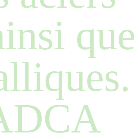
insi que
lliques.
NADCA